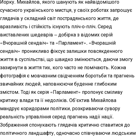
Йорку. Михайлов, якого шанують як найвідомішого
сучасного українського мистця, у своїх роботах запрошує
глядачів у складний світ пострадянського життя, де
вразливість і стійкість існують пліч-о-пліч. Серед
виставлених шедеврів – добірка з відомих серій
«Вчорашній сендвіч» та «Парламент». «Вчорашній
сендвіч» проникливо фіксує залишки повсякденного
життя в суспільстві, що швидко змінюється, даючи змогу
зазирнути в життя тих, кого часто не помічають. Кожна
фотографія є мовчазним свідченням боротьби та прагнень
звичайних людей, наповнюючи буденне глибоким
змістом. Тоді як серія «Парламент» пропонує сміливу
критику влади та її недоліків. Об’єктив Михайлова
мандрує коридорами політики, розкриваючи сувору
реальність управління серед прагнень надії нації.
Зображення спонукають глядачів критично ставитися до
політичного ландшафту, одночасно співчуваючи людським