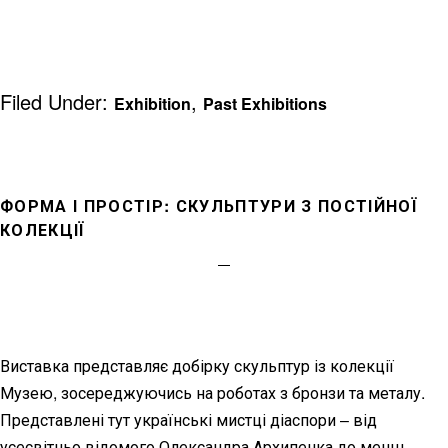
Filed Under:
,
Exhibition
Past Exhibitions
ФОРМА І ПРОСТІР: СКУЛЬПТУРИ З ПОСТІЙНОЇ
КОЛЕКЦІЇ
Виставка представляє добірку скульптур із колекції
Музею, зосереджуючись на роботах з бронзи та металу.
Представлені тут українські мистці діаспори – від
усесвітньо відомого Олександра Архипенка до менш