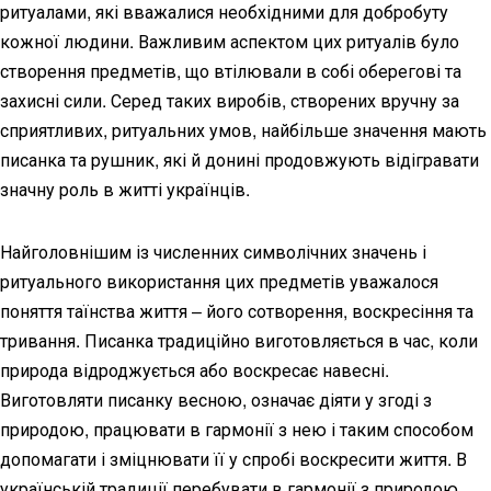
ритуалами, які вважалися необхідними для добробуту
кожної людини. Важливим аспектом цих ритуалів було
створення предметів, що втілювали в собі оберегові та
захисні сили. Серед таких виробів, створених вручну за
сприятливих, ритуальних умов, найбільше значення мають
писанка та рушник, які й донині продовжують відігравати
значну роль в житті українців.
Найголовнішим із численних символічних значень і
ритуального використання цих предметів уважалося
поняття таїнства життя – його сотворення, воскресіння та
тривання. Писанка традиційно виготовляється в час, коли
природа відроджується або воскресає навесні.
Виготовляти писанку весною, означає діяти у згоді з
природою, працювати в гармонії з нею і таким способом
допомагати і зміцнювати її у спробі воскресити життя. В
українській традиції перебувати в гармонії з природою,