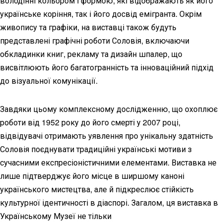
володінні кольором і формою, які відображають як його
українське коріння, так і його досвід емігранта. Окрім
живопису та графіки, на виставці також будуть
представлені графічні роботи Соловія, включаючи
обкладинки книг, рекламу та дизайн шпалер, що
висвітлюють його багатогранність та інноваційний підхід
до візуальної комунікації.
Завдяки цьому комплексному дослідженню, що охоплює
роботи від 1952 року до його смерті у 2007 році,
відвідувачі отримають уявлення про унікальну здатність
Соловія поєднувати традиційні українські мотиви з
сучасними експресіоністичними елементами. Виставка не
лише підтверджує його місце в ширшому каноні
українського мистецтва, але й підкреслює стійкість
культурної ідентичності в діаспорі. Загалом, ця виставка в
Українському Музеї не тільки