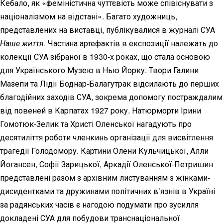
Кебало, як «феміністична чуттєвість може співіснувати з
націоналізмом на відстані». Багато художниць,
представлених на виставці, публікувалися в журналі СУА
Наше життя
. Частина артефактів в експозиції належать до
колекції СУА зібраної в 1930-х роках, що стала основою
для Українського Музею в Нью Йорку. Твори Галини
Мазепи та Лідії Боднар-Балагутрак відсилають до перших
благодійних заходів СУА, зокрема допомогу постраждалим
від повеней в Карпатах 1927 року. Натюрморти Ірини
Гомотюк-Зелик та Христі Оленської нагадують про
десятиліття роботи членкинь організації для висвітлення
трагедії Голодомору. Картини Олени Кульчицької, Алли
Йогансен, Софії Зарицької, Аркадії Оленської-Петришин
представлені разом з архівним листуванням з жінками-
дисидентками та дружинами політичних в’язнів в Україні
за радянських часів є нагодою подумати про зусилля
докладені СУА для побудови транснаціональної