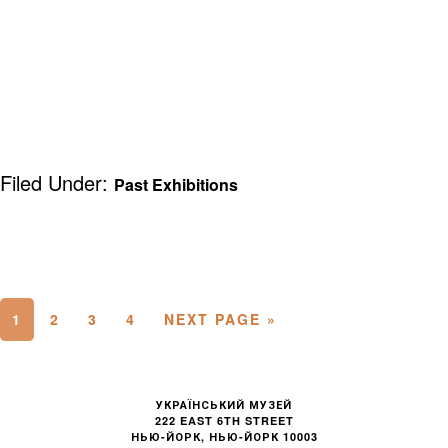
Filed Under:
Past Exhibitions
PAGE
PAGE
PAGE
PAGE
GO
1
2
3
4
NEXT PAGE »
TO
FOOTER
УКРАЇНСЬКИЙ МУЗЕЙ
222 EAST 6TH STREET
НЬЮ-ЙОРК, НЬЮ-ЙОРК 10003