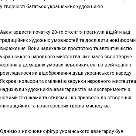
у творчості багатьох українських художників.
Авангардисти початку 20-го століття прагнули відійти від
традиційних художніх умовностей та дослідити нові форми
вираження. Вони надихалися простотою та автентичністю
українського народного мистецтва, яке мало своє творче
коріння в домашніх умовах невеликих сіл по всій країні і
розглядалося як відображення душі українського народу.
Яскраві кольори та сміливі візерунки народного мистецтва
надихнули художників-авангардистів на експерименти з
новими техніками та стилями, що призвело до створення
інноваційних та новаторських творів мистецтва.
Однією з ключових фігур українського авангарду був