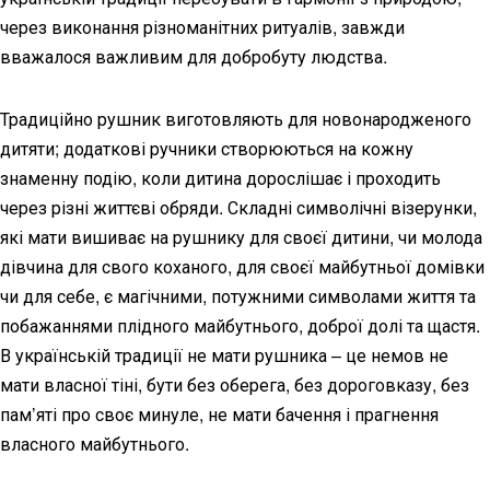
через виконання різноманітних ритуалів, завжди
вважалося важливим для добробуту людства.
Традиційно рушник виготовляють для новонародженого
дитяти; додаткові ручники створюються на кожну
знаменну подію, коли дитина дорослішає і проходить
через різні життєві обряди. Складні символічні візерунки,
які мати вишиває на рушнику для своєї дитини, чи молода
дівчина для свого коханого, для своєї майбутньої домівки
чи для себе, є магічними, потужними символами життя та
побажаннями плідного майбутнього, доброї долі та щастя.
В українській традиції не мати рушника – це немов не
мати власної тіні, бути без оберега, без дороговказу, без
пам’яті про своє минуле, не мати бачення і прагнення
власного майбутнього.