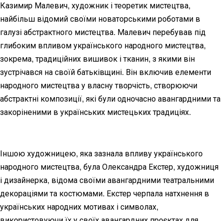
Казимир Малевич, художник і теоретик мистецтва,
найбільш відомий своїми новаторськими роботами в
галузі абстрактного мистецтва. Малевич перебував під
глибоким впливом українського народного мистецтва,
зокрема, традиційних вишивок і тканин, з якими він
зустрічався на своїй батьківщині. Він включив елементи
народного мистецтва у власну творчість, створюючи
абстрактні композиції, які були одночасно авангардними та
закоріненими в українських мистецьких традиціях.
Іншою художницею, яка зазнала впливу українського
народного мистецтва, була Олександра Екстер, художниця
і дизайнерка, відома своїми авангардними театральними
декораціями та костюмами. Екстер черпала натхнення в
українських народних мотивах і символах,
використовуючи їх у своїх авангардних проєктах для