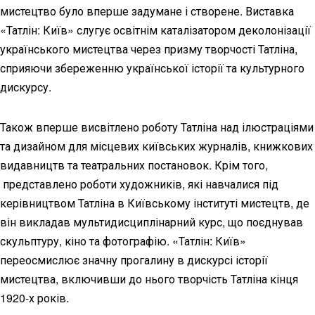
мистецтво було вперше задумане і створене. Виставка
«Татлін: Київ» слугує освітнім каталізатором деколонізації
українського мистецтва через призму творчості Татліна,
сприяючи збереженню української історії та культурного
дискурсу.
Також вперше висвітлено роботу Татліна над ілюстраціями
та дизайном для місцевих київських журналів, книжкових
видавництв та театральних постановок. Крім того,
представлено роботи художників, які навчалися під
керівництвом Татліна в Київському інституті мистецтв, де
він викладав мультидисциплінарний курс, що поєднував
скульптуру, кіно та фотографію. «Татлін: Київ»
переосмислює значну прогалину в дискурсі історії
мистецтва, включивши до нього творчість Татліна кінця
1920-х років.