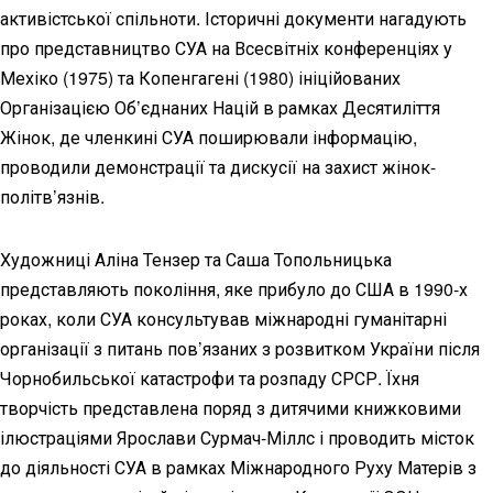
активістської спільноти. Історичні документи нагадують
про представництво СУА на Всесвітніх конференціях у
Мехіко (1975) та Копенгагені (1980) ініційованих
Організацією Об’єднаних Націй в рамках Десятиліття
Жінок, де членкині СУА поширювали інформацію,
проводили демонстрації та дискусії на захист жінок-
політв’язнів.
Художниці Аліна Тензер та Саша Топольницька
представляють покоління, яке прибуло до США в 1990-х
роках, коли СУА консультував міжнародні гуманітарні
організації з питань пов’язаних з розвитком України після
Чорнобильської катастрофи та розпаду СРСР. Їхня
творчість представлена поряд з дитячими книжковими
ілюстраціями Ярослави Сурмач-Міллс і проводить місток
до діяльності СУА в рамках Міжнародного Руху Матерів з