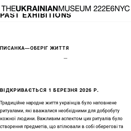
Skip
Skip
to
to
PAST EXHIBITIONS
main
footer
content
ПИСАНКА—ОБЕРІГ ЖИТТЯ
ВІДКРИВАЄТЬСЯ 1 БЕРЕЗНЯ 2026 Р.
Традиційне народне життя українців було наповнене
ритуалами, які вважалися необхідними для добробуту
кожної людини. Важливим аспектом цих ритуалів було
створення предметів, що втілювали в собі оберегові та