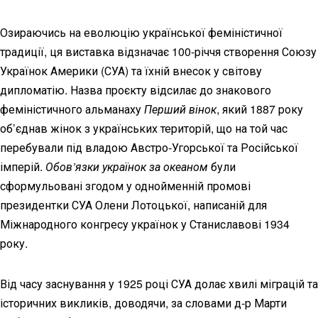
Озираючись на еволюцію української феміністичної
традиції, ця виставка відзначає 100-річчя створення Союзу
Українок Америки (СУА) та їхній внесок у світову
дипломатію. Назва проєкту відсилає до знакового
феміністичного альманаху
Перший вінок
, який 1887 року
об’єднав жінок з українських територій, що на той час
перебували під владою Австро-Угорської та Російської
імперій.
Обов’язки українок за океаном
були
сформульовані згодом у однойменній промові
президентки СУА Олени Лотоцької, написаній для
Міжнародного конгресу українок у Станиславові 1934
року.
Від часу заснування у 1925 році СУА долає хвилі міграцій та
історичних викликів, доводячи, за словами д-р Марти